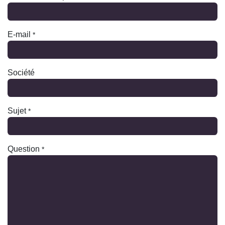
E-mail
*
Société
Sujet
*
Question
*